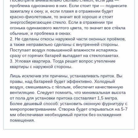
Посмотрите внимательно сколько стёкол, если два —
проблема однозначно в них. Если стоит три — поднесите
зажигалку к окну, и, если пламя в отражении будет
красно-фиолетовым, то значит всё хорошо и стоит
энергосберегающее стекло. Если в отражении три
огонька одинакового желтого цвета, то значит все стёкла
обычные, и проблема в окнах.
2. Не сделаны откосы наружной части оконных проёмов,
а также неправильно сделаны с внутренней стороны.
Поступает воздух повышенной влажности испаряясь
сразу от горячих батарей выпадает на стеклопакетах.
3. Угловая квартира. Тогда решит вопрос утепление
квартиры с наружной стороны.
Лишь исключив эти причины, устанавливать приток. Вы
правы, над батареей будет эффективно. Холодный
воздух, смешиваясь с тёплым, обеспечит качественную
вентиляцию. Следует помнить, что минимальная высота
от пола для установки притока составляет 1,5 метра.
Более дешевый способ: установить оконную фурнитуру с
микропроветриванием. Створка будет открываться на 5-7
мм обеспечивая необходимый приток без охлаждения
помещения.