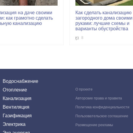
лизация на даче своими
Как сделать канализацию
и: как грамотно сделать
загородного дома своими
льную канализацию
руками: лучшие схемы и
варианты обустройства
8
Водоснабжение
Отопление
О проекте
Канализация
Авторские права и правила
Вентиляция
Политика конфиденциальности
Газификация
Пользовательское соглашение
Электрика
Размещение рекламы
Эко-энергия