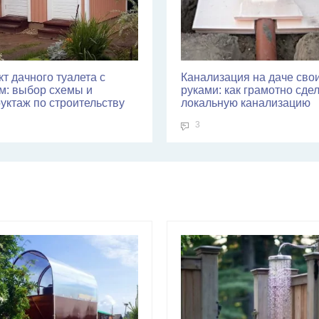
т дачного туалета с
Канализация на даче сво
м: выбор схемы и
руками: как грамотно сде
уктаж по строительству
локальную канализацию
3