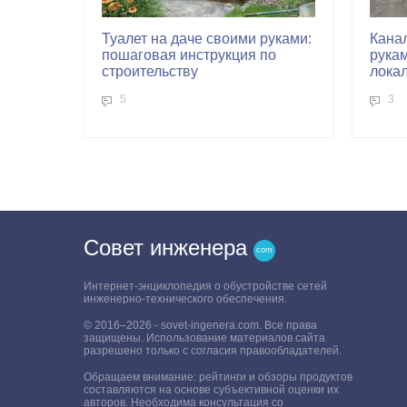
Туалет на даче своими руками:
Кана
пошаговая инструкция по
рукам
строительству
лока
5
3
Совет инженера
Интернет-энциклопедия о обустройстве сетей
инженерно-технического обеспечения.
© 2016–2026 - sovet-ingenera.com. Все права
защищены. Использование материалов сайта
разрешено только с согласия правообладателей.
Обращаем внимание: рейтинги и обзоры продуктов
составляются на основе субъективной оценки их
авторов. Необходима консультация со