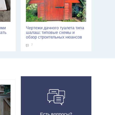
ими
Чертежи дачного туалета типа
лать
шалаш: типовые схемы и
обзор строительных нюансов
7
Есть вопросы?