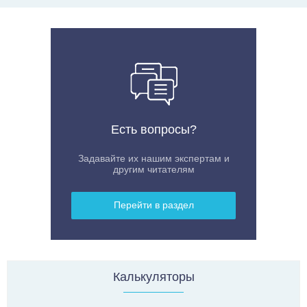
Самые новые публикации
Водоснабжение
Канализация
Есть вопросы?
Отопление
Задавайте их нашим экспертам и
Вентиляция
другим читателям
Газификация
Перейти в раздел
Электрика
Эко-энергия
Водоснабжение
Калькуляторы
Здесь вы найдете материалы посвященные организации
частного водоснабжения — мы собрали самую полезную