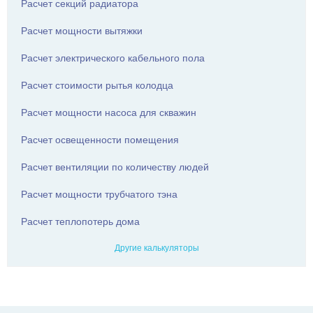
Расчет секций радиатора
информацию для домашних мастеров, желающих идеально
обустроить загородные владения. В этом разделе подробно
исследованы вопросы поиска, строительства, использования
Расчет мощности вытяжки
автономных источников. Разобраны аспекты подбора
оборудования для эксплуатации скважин и колодцев.
Расчет электрического кабельного пола
Профессионально описан монтаж систем водоснабжения,
приведены актуальные схемы устройства водопроводов.
Расчет стоимости рытья колодца
Смотреть все статьи
Расчет мощности насоса для скважин
Расчет освещенности помещения
Расчет вентиляции по количеству людей
Расчет мощности трубчатого тэна
Расчет теплопотерь дома
Другие калькуляторы
Что такое артезианская
Чем заклеить дырку в
скважина: глубина,
бассейне: эффективные
параметры, технология
способы в домашних