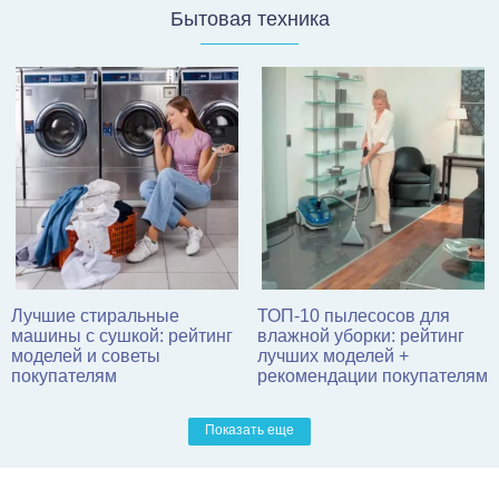
бурения
условиях
Бытовая техника
Как сделать подиум под
Как построить крытый
Лучшие стиральные
ТОП-10 пылесосов для
каркасный бассейн:
бассейн своими руками:
машины с сушкой: рейтинг
влажной уборки: рейтинг
разновидности, пошаговая
чертежи, размеры,
моделей и советы
лучших моделей +
инструкция, фото
пошаговая инструкция
покупателям
рекомендации покупателям
Показать еще