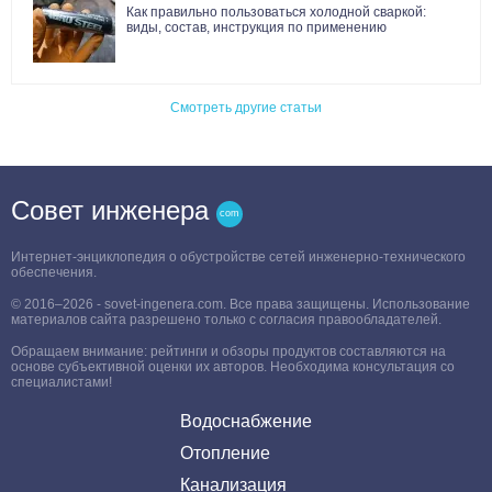
Как правильно пользоваться холодной сваркой:
виды, состав, инструкция по применению
Смотреть другие статьи
Совет инженера
Интернет-энциклопедия о обустройстве сетей инженерно-технического
обеспечения.
© 2016–2026 - sovet-ingenera.com. Все права защищены. Использование
материалов сайта разрешено только с согласия правообладателей.
Обращаем внимание: рейтинги и обзоры продуктов составляются на
основе субъективной оценки их авторов. Необходима консультация со
специалистами!
Водоснабжение
Отопление
Канализация