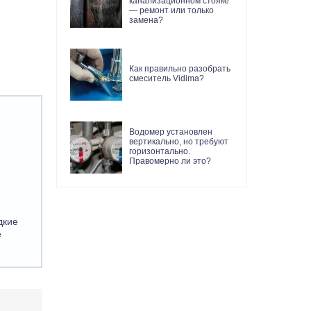
канализационном стояке
— ремонт или только
замена?
Как правильно разобрать
смеситель Vidima?
Водомер установлен
вертикально, но требуют
горизонтально.
Правомерно ли это?
дкие
е