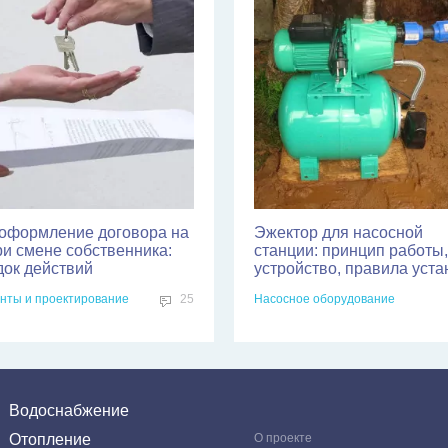
оформление договора на
Эжектор для насосной
ри смене собственника:
станции: принцип работы,
док действий
устройство, правила уста
нты и проектирование
25
Насосное оборудование
Водоснабжение
Отопление
О проекте