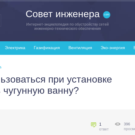
Совет инженера
Интернет-энциклопедия по обустройству сетей
инженерно-технического обеспечения
Электрика
Газификация
Вентиляция
Эко-энергия
ьзоваться при установке
 чугунную ванну?
1
396
просм
ответ