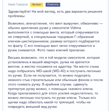
Амир Гумаров
Эксперт
Ответить
Здравствуйте! На мой взгляд, есть два варианта решения
проблемы.
Возможно, впечатление, что винт выкручен, обманчиво —
обычно крепление ручки у смесителя Vidima
выполняется с помощью винта, который откручивается
не отверткой, а специальным торцевым Г-образным
ключом-шестигранником, размер которого подбирается
по факту. С его помощью винт легко откручивается и
ручка снимается. Фото таких ключей прилагаю.
Весьма возможно, что в той модели смесителя, которая
установлена в вашей квартире, ручка не крепится
винтом, а жестко посажена на адаптер. На место стыка
надо побрызгать WD-шкой (WD-40) и постучать легонько
по ручке. Если не получается, то можно подогреть
немного стык строительным или обычным феном и после
этого снимать ручку. В крайнем случае, сдвинуть
притертую ручку можно, с помощью газового ключа.
Когда прилагаемого для этого усилия недостаточно, то
можно легонько постучать по ручке ключа. Только его
щечки надо обмотать какой-то тряпицей, чтобы не
повредить внешний вид ручки.