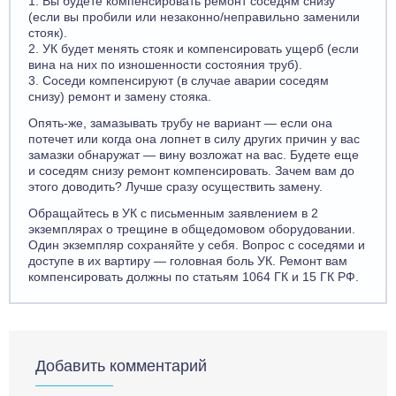
1. Вы будете компенсировать ремонт соседям снизу
(если вы пробили или незаконно/неправильно заменили
стояк).
2. УК будет менять стояк и компенсировать ущерб (если
вина на них по изношенности состояния труб).
3. Соседи компенсируют (в случае аварии соседям
снизу) ремонт и замену стояка.
Опять-же, замазывать трубу не вариант — если она
потечет или когда она лопнет в силу других причин у вас
замазки обнаружат — вину возложат на вас. Будете еще
и соседям снизу ремонт компенсировать. Зачем вам до
этого доводить? Лучше сразу осуществить замену.
Обращайтесь в УК с письменным заявлением в 2
экземплярах о трещине в общедомовом оборудовании.
Один экземпляр сохраняйте у себя. Вопрос с соседями и
доступе в их вартиру — головная боль УК. Ремонт вам
компенсировать должны по статьям 1064 ГК и 15 ГК РФ.
Добавить комментарий