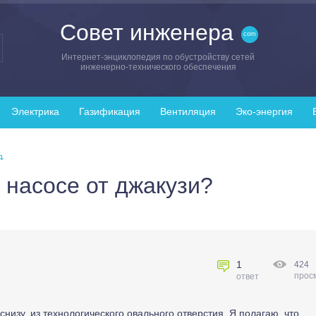
Совет инженера
Интернет-энциклопедия по обустройству сетей
инженерно-технического обеспечения
Электрика
Газификация
Вентиляция
Эко-энергия
 насосе от джакузи?
1
424
прос
ответ
снизу, из технологического овального отверстия. Я полагаю, что