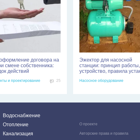
оформление договора на
Эжектор для насосной
ри смене собственника:
станции: принцип работы,
док действий
устройство, правила уста
нты и проектирование
25
Насосное оборудование
Водоснабжение
Отопление
О проекте
Канализация
Авторские права и правила