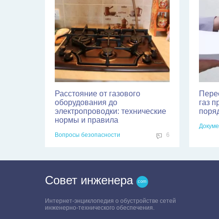
Расстояние от газового
Пере
оборудования до
газ п
электропроводки: технические
поря
нормы и правила
Докуме
Вопросы безопасности
6
Совет инженера
Интернет-энциклопедия о обустройстве сетей
инженерно-технического обеспечения.