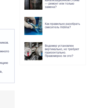
канализационном стояке
— ремонт или только
замена?
Как правильно разобрать
смеситель Vidima?
ников.
Водомер установлен
вертикально, но требуют
ежного
горизонтально.
Правомерно ли это?
укцию
а,