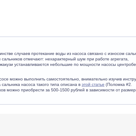
инстве случаев протекание воды из насоса связано с износом саль
 сальников отмечают: нехарактерный шум при работе агрегата,
джакузи устанавливаются небольшие по мощности насосы центроб
сосе можно выполнить самостоятельно, внимательно изучив инстр
 сальника насоса такого типа описана в
этой статье
(Поломка #2.
ков можно приобрести за 500-1500 рублей в зависимости от размер