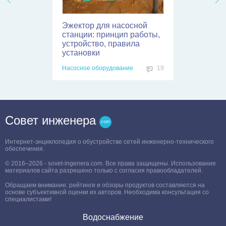
Эжектор для насосной
станции: принцип работы,
устройство, правила
установки
Насосное оборудование
19
Совет инженера
Интернет-энциклопедия о обустройстве сетей инженерно-технического
обеспечения.
© 2016–2026 - sovet-ingenera.com. Все права защищены. Использование
материалов сайта разрешено только с согласия правообладателей.
Обращаем внимание: рейтинги и обзоры продуктов составляются на
основе субъективной оценки их авторов. Необходима консультация со
специалистами!
Водоснабжение