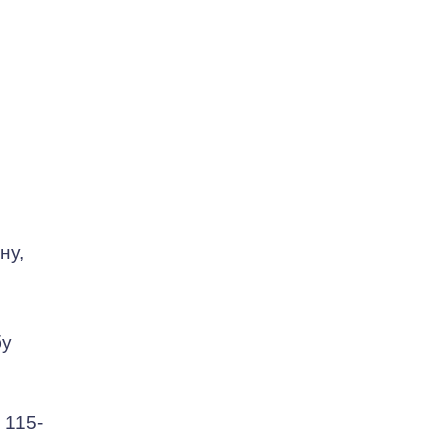
ну,
бу
 115-