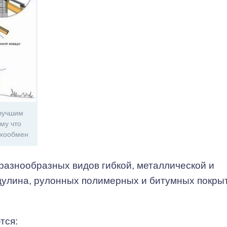
 лучшим
му что
ухообмен
разнообразных видов гибкой, металлической и
дулина, рулонных полимерных и битумных покры
тся: