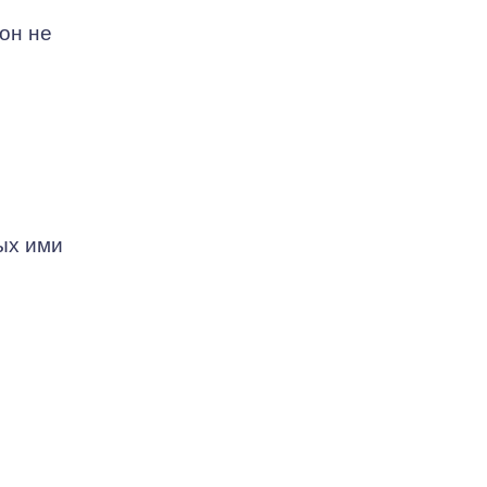
он не
ых ими