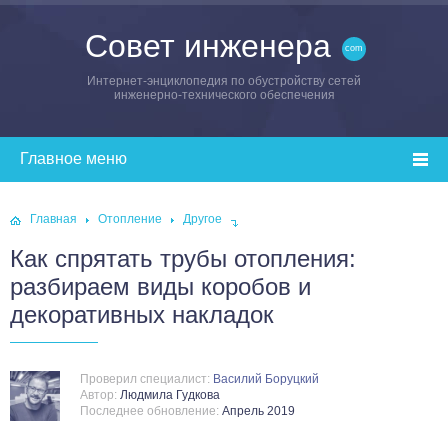
Совет инженера
Интернет-энциклопедия по обустройству сетей
инженерно-технического обеспечения
Главная
Отопление
Другое
Как спрятать трубы отопления:
разбираем виды коробов и
декоративных накладок
Проверил специалист:
Василий Боруцкий
Автор:
Людмила Гудкова
Последнее обновление:
Апрель 2019