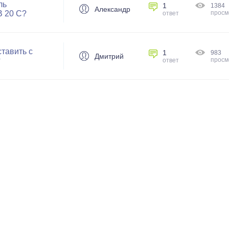
ль
1
1384
Александр
B 20 С?
просм
ответ
тавить с
1
983
Дмитрий
?
просм
ответ