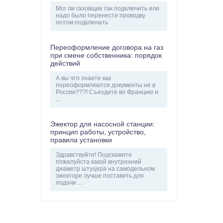
Мог ли газовщик так подключить или
надо было перенести проводку
потом подключать
Переоформление договора на газ
при смене собственника: порядок
действий
А вы что знаете как
переоформляются документы не в
России???! Съездите во Францию и
...
Эжектор для насосной станции:
принцип работы, устройство,
правила установки
Здравствуйте! Подскажите
пожалуйста какой внутренний
диаметр штуцера на самодельном
эжекторе лучше поставить для
подачи ...