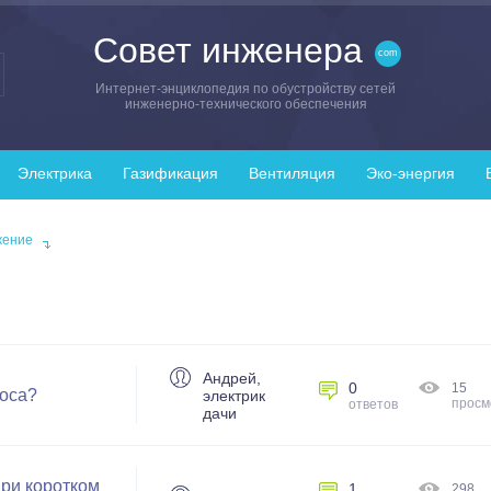
Совет инженера
Интернет-энциклопедия по обустройству сетей
инженерно-технического обеспечения
Электрика
Газификация
Вентиляция
Эко-энергия
жение
Андрей,
0
15
соса?
электрик
просм
ответов
дачи
при коротком
1
298