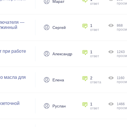
Марат
просм
ответ
ключателя —
1
868
ружинный
Сергей
просм
ответ
т при работе
1
1243
Александр
просм
ответ
о масла для
2
1160
Елена
просм
ответа
озеточной
1
1466
Руслан
просм
ответ