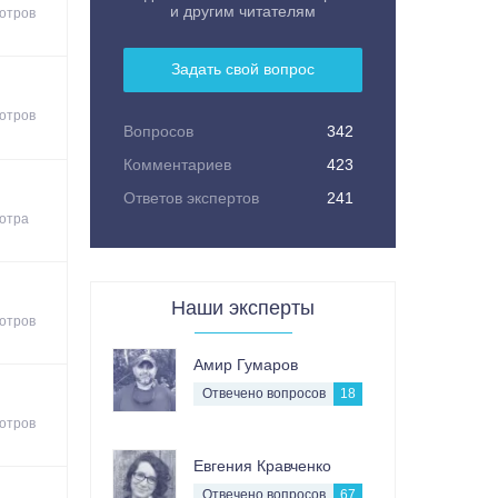
и другим читателям
отров
Задать свой вопрос
отров
Вопросов
342
Комментариев
423
Ответов экспертов
241
отра
Наши эксперты
отров
Амир Гумаров
Отвечено вопросов
18
отров
Евгения Кравченко
Отвечено вопросов
67