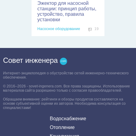
Принудительная
вентиляция в погребе:
правила и схемы
обустройства
Проектирование и расчеты
8
Совет инженера
Интернет-энциклопедия о обустройстве сетей инженерно-технического
обеспечения.
© 2016–2026 - sovet-ingenera.com. Все права защищены. Использование
материалов сайта разрешено только с согласия правообладателей.
Обращаем внимание: рейтинги и обзоры продуктов составляются на
основе субъективной оценки их авторов. Необходима консультация со
специалистами!
Водоснабжение
Отопление