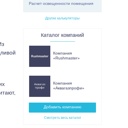
Расчет освещенности помещения
Другие калькуляторы
Каталог компаний
Из
дливой
Компания
«Rushmaster»
Компания
их
«Аквагазпрофи»
итают,
Добавить компанию
Смотреть весь каталог