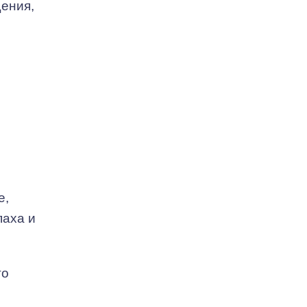
ения,
е,
паха и
го