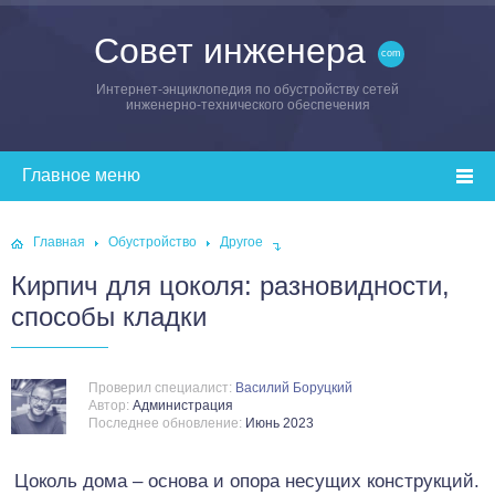
Совет инженера
Интернет-энциклопедия по обустройству сетей
инженерно-технического обеспечения
Главная
Обустройство
Другое
Кирпич для цоколя: разновидности,
способы кладки
Проверил специалист:
Василий Боруцкий
Автор:
Администрация
Последнее обновление:
Июнь 2023
Цоколь дома – основа и опора несущих конструкций.