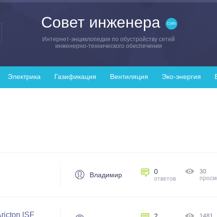
Совет инженера
Интернет-энциклопедия по обустройству сетей
инженерно-технического обеспечения
Электрика
Газификация
Вентиляция
Эко-энергия
0
30
Владимир
просм
ответов
icton lSF
2
1481