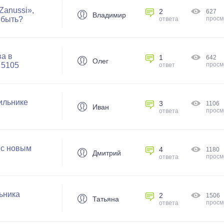
Zanussi»,
2
627
Владимир
 быть?
просм
ответа
ва в
1
642
Олег
 5105
просм
ответ
ильнике
3
1106
Иван
просм
ответа
 с новым
4
1180
Дмитрий
просм
ответа
ьника
2
1506
Татьяна
просм
ответа