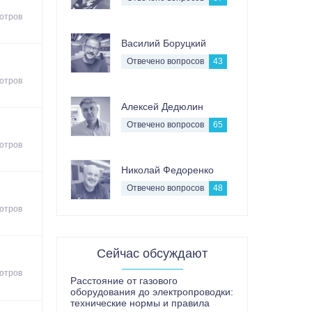
отров
Василий Боруцкий
Отвечено вопросов
43
отров
Алексей Дедюлин
Отвечено вопросов
65
отров
Николай Федоренко
Отвечено вопросов
48
отров
Сейчас обсуждают
отров
Расстояние от газового
оборудования до электропроводки:
технические нормы и правила