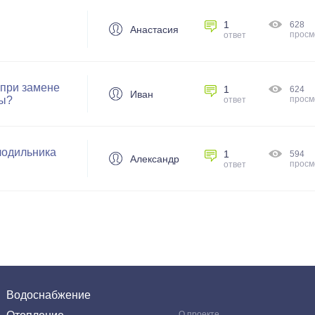
1
628
Анастасия
просм
ответ
 при замене
1
624
Иван
ны?
просм
ответ
лодильника
1
594
Александр
просм
ответ
Водоснабжение
О проекте