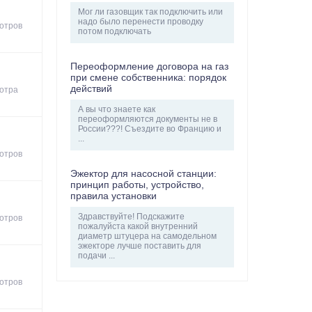
Мог ли газовщик так подключить или
надо было перенести проводку
отров
потом подключать
Переоформление договора на газ
при смене собственника: порядок
действий
отра
А вы что знаете как
переоформляются документы не в
России???! Съездите во Францию и
...
отров
Эжектор для насосной станции:
принцип работы, устройство,
правила установки
Здравствуйте! Подскажите
отров
пожалуйста какой внутренний
диаметр штуцера на самодельном
эжекторе лучше поставить для
подачи ...
отров