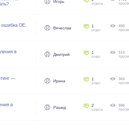
Игорь
ать?
просм
ответа
 ошибка ОЕ.
1
400
Вячеслав
просм
ответ
вления в
1
513
Дмитрий
просм
ответ
ртинг —
1
343
Ирина
просм
ответ
ения в
2
696
Рашид
просм
ответа