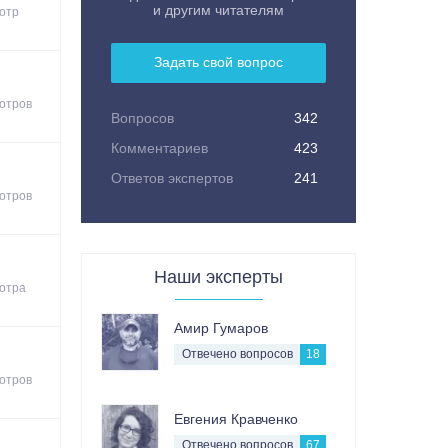
и другим читателям
отр
Задать свой вопрос
отров
Вопросов
342
Комментариев
423
Ответов экспертов
241
отров
Наши эксперты
отра
Амир Гумаров
Отвечено вопросов
18
отров
Евгения Кравченко
Отвечено вопросов
67