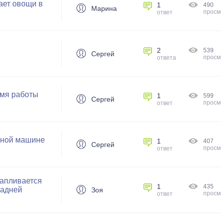
ает овощи в
1
490
Марина
просм
ответ
2
539
Сергей
просм
ответа
мя работы
1
599
Сергей
просм
ответ
льной машине
1
407
Сергей
просм
ответ
капливается
1
435
задней
Зоя
просм
ответ