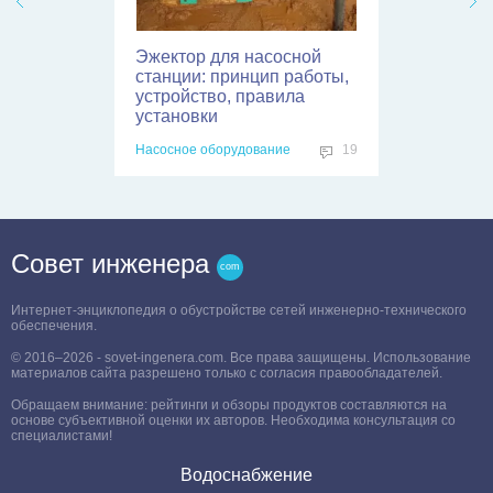
Эжектор для насосной
станции: принцип работы,
устройство, правила
установки
Насосное оборудование
19
Совет инженера
Интернет-энциклопедия о обустройстве сетей инженерно-технического
обеспечения.
© 2016–2026 - sovet-ingenera.com. Все права защищены. Использование
материалов сайта разрешено только с согласия правообладателей.
Обращаем внимание: рейтинги и обзоры продуктов составляются на
основе субъективной оценки их авторов. Необходима консультация со
специалистами!
Водоснабжение