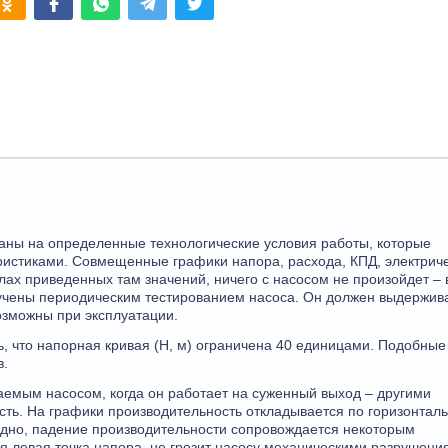
таны на определенные технологические условия работы, которые
истиками. Совмещенные графики напора, расхода, КПД, электрич
лах приведенных там значений, ничего с насосом не произойдет – 
учены периодическим тестированием насоса. Он должен выдержив
озможны при эксплуатации.
, что напорная кривая (H, м) ограничена 40 единицами. Подобные
в.
аемым насосом, когда он работает на суженный выход – другими
сть. На графики производительность откладывается по горизонтал
 видно, падение производительности сопровождается некоторым
я левая точка напора, не грозит насосу механическими разрушени