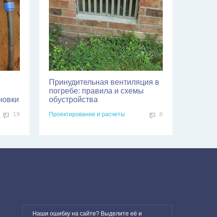
Принудительная вентиляция в
погребе: правила и схемы
новки
обустройства
19
Проектирование и расчеты
8
Наши ошибку на сайте? Выделите её и