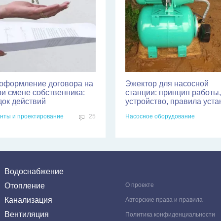
оформление договора на
Эжектор для насосной
ри смене собственника:
станции: принцип работы,
док действий
устройство, правила уста
нты и проектирование
25
Насосное оборудование
Водоснабжение
Отопление
О проекте
Канализация
Авторские права и правила
Вентиляция
Политика конфиденциальности