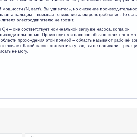
 мощности (N, ватт). Вы удивитесь, но снижение производительнос
шланга пальцем – вызывает снижение электропотребления. То есть
лителя электродвигателю не грозит.
 Qн – она соответствует номинальной загрузке насоса, когда он
оизводительностью. Производители насосов обычно ставят автомат
 области прохождения этой прямой – область называют рабочей зо
отключает. Какой насос, автоматика у вас, вы не написали – реакц
исать не могу.