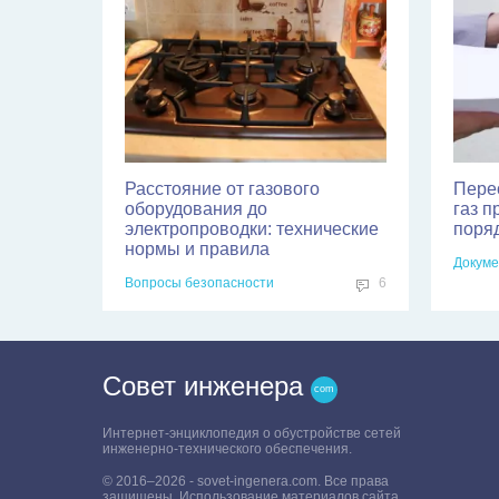
Расстояние от газового
Пере
оборудования до
газ п
электропроводки: технические
поря
нормы и правила
Докуме
Вопросы безопасности
6
Совет инженера
Интернет-энциклопедия о обустройстве сетей
инженерно-технического обеспечения.
© 2016–2026 - sovet-ingenera.com. Все права
защищены. Использование материалов сайта