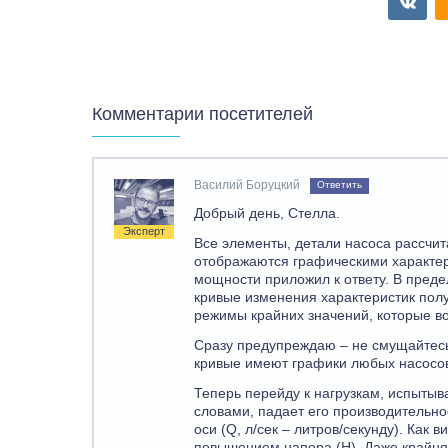
Комментарии посетителей
Василий Боруцкий
Ответить
Добрый день, Стелла.
Эксперт
Все элементы, детали насоса рассчи
отображаются графическими характер
мощности приложил к ответу. В преде
кривые изменения характеристик пол
режимы крайних значений, которые в
Сразу предупреждаю – не смущайтесь
кривые имеют графики любых насосо
Теперь перейду к нагрузкам, испытыв
словами, падает его производительно
оси (Q, л/сек – литров/секунду). Как
повышением напора (H). Даже крайня