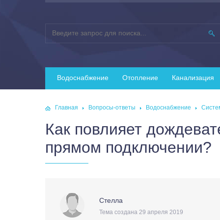
Водоснабжение
Отопление
Канализация
Главная
Вопросы-ответы
Водоснабжение
Систе
Как повлияет дождеват
прямом подключении?
Стелла
Тема создана 29 апреля 2019