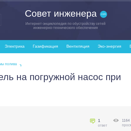
Совет инженера
Интернет-энциклопедия по обустройству сетей
инженерно-технического обеспечения
Электрика
Газификация
Вентиляция
Эко-энергия
мы полива
ель на погружной насос при
1
1164
прос
ответ