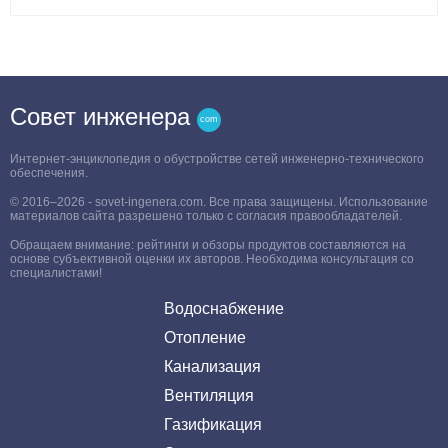
Совет инженера
Интернет-энциклопедия о обустройстве сетей инженерно-технического
обеспечения.
© 2016–2026 - sovet-ingenera.com. Все права защищены. Использование
материалов сайта разрешено только с согласия правообладателей.
Обращаем внимание: рейтинги и обзоры продуктов составляются на
основе субъективной оценки их авторов. Необходима консультация со
специалистами!
Водоснабжение
Отопление
Канализация
Вентиляция
Газификация