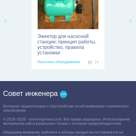
Эжектор для насосной
станции: принцип работы,
устройство, правила
установки
Насосное оборудование
19
Совет инженера
Интернет-энциклопедия о обустройстве сетей инженерно-технического
обеспечения.
© 2016–2026 - sovet-ingenera.com. Все права защищены. Использование
материалов сайта разрешено только с согласия правообладателей.
Обращаем внимание: рейтинги и обзоры продуктов составляются на