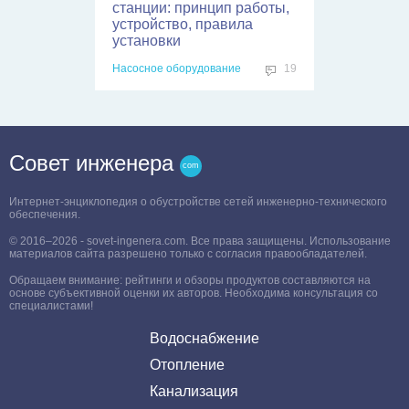
станции: принцип работы,
устройство, правила
установки
Насосное оборудование
19
Совет инженера
Интернет-энциклопедия о обустройстве сетей инженерно-технического
обеспечения.
© 2016–2026 - sovet-ingenera.com. Все права защищены. Использование
материалов сайта разрешено только с согласия правообладателей.
Обращаем внимание: рейтинги и обзоры продуктов составляются на
основе субъективной оценки их авторов. Необходима консультация со
специалистами!
Водоснабжение
Отопление
Канализация