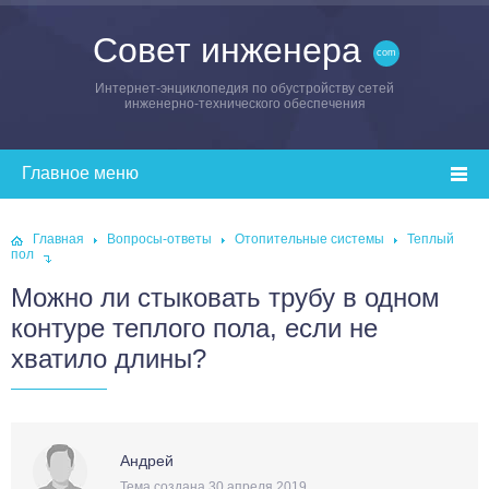
Совет инженера
Интернет-энциклопедия по обустройству сетей
инженерно-технического обеспечения
Главная
Вопросы-ответы
Отопительные системы
Теплый
пол
Можно ли стыковать трубу в одном
контуре теплого пола, если не
хватило длины?
Андрей
Тема создана 30 апреля 2019