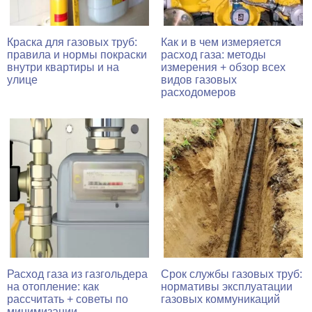
Краска для газовых труб:
Как и в чем измеряется
правила и нормы покраски
расход газа: методы
внутри квартиры и на
измерения + обзор всех
улице
видов газовых
расходомеров
Расход газа из газгольдера
Срок службы газовых труб:
на отопление: как
нормативы эксплуатации
рассчитать + советы по
газовых коммуникаций
минимизации