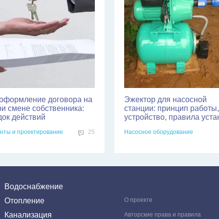
оформление договора на
Эжектор для насосной
ри смене собственника:
станции: принцип работы,
док действий
устройство, правила уста
нты и проектирование
25
Насосное оборудование
Водоснабжение
Отопление
О проекте
Канализация
Авторские права и правила