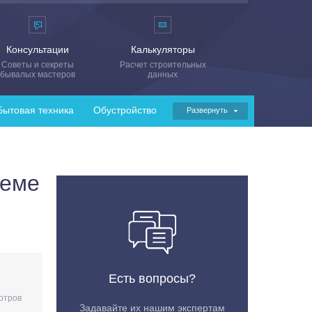
Консультации
Калькуляторы
Советы и секреты
Расчет строительных
бывалых мастеров
данных
Бытовая техника
Обустройство
Развернуть
теме
Есть вопросы?
отров
Задавайте их нашим экспертам