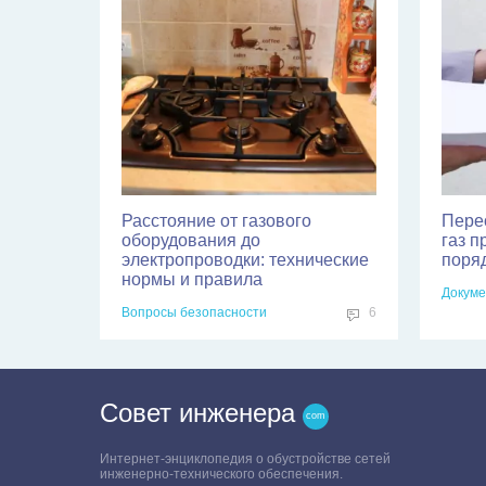
Расстояние от газового
Пере
оборудования до
газ п
электропроводки: технические
поря
нормы и правила
Докуме
Вопросы безопасности
6
Совет инженера
Интернет-энциклопедия о обустройстве сетей
инженерно-технического обеспечения.