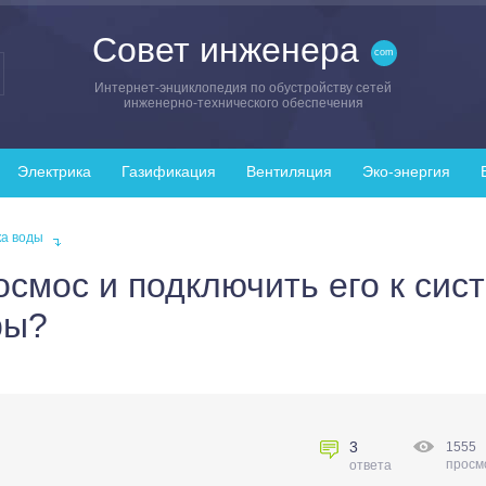
Совет инженера
Интернет-энциклопедия по обустройству сетей
инженерно-технического обеспечения
Электрика
Газификация
Вентиляция
Эко-энергия
ка воды
осмос и подключить его к сис
ры?
3
1555
просм
ответа