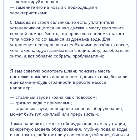
— демонтируйте шланг;
— замените его на новый с подходящими
характеристиками.
5. Выхода из строя сальника, то есть, уплотнителя,
устанавливающегося на вал движка к месту крепления
водяной помпы. Узнать, что произошла поломка такого
типа можно по сочащейся из дренажа воде. Для
устранения неисправности необходимо разобрать насос,
чем также следует заниматься специалисту, разобрать не
хитро, а вот обратно собрать, проблематично.
—————-
Я вам советую осмотреть шланг, поискать места
протечки, померить напряжение. Дописать нам, были ли
еще какие-нибудь странности в работе насоса,
например:
— странный звук из крана как с подсосом;
— грязная вода с примесями;
— странные звуки, непосредственно из оборудования,
может быть гул хриплый или прерывистый.
Также напишите, сколько оборудование в эксплуатации,
конкретную модель оборудования, глубину подачи воды
и тип грунта, работает ли у вас «антисухой ход», были ли