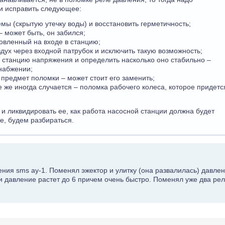
 и исправить следующее:
мы (скрытую утечку воды) и восстановить герметичность;
– может быть, он забился;
новленный на входе в станцию;
здух через входной патрубок и исключить такую возможность;
 станцию напряжения и определить насколько оно стабильно –
набжении;
а предмет поломки – может стоит его заменить;
е же иногда случается – поломка рабочего колеса, которое придетс
 и ликвидировать ее, как работа насосной станции должна будет
е, будем разбираться.
ения sms ay-1. Поменял эжектор и улитку (она развалилась) давле
и давление растет до 6 причем очень быстро. Поменял уже два рел