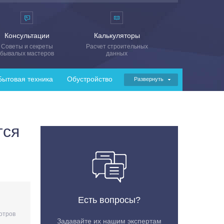
Консультации
Калькуляторы
Советы и секреты
Расчет строительных
бывалых мастеров
данных
Бытовая техника
Обустройство
Развернуть
тся
Есть вопросы?
отров
Задавайте их нашим экспертам