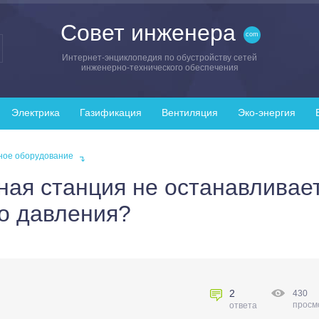
Совет инженера
Интернет-энциклопедия по обустройству сетей
инженерно-технического обеспечения
Электрика
Газификация
Вентиляция
Эко-энергия
ное оборудование
сная станция не останавливае
о давления?
2
430
просм
ответа