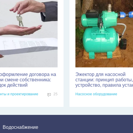
оформление договора на
Эжектор для насосной
ри смене собственника:
станции: принцип работы,
док действий
устройство, правила уста
нты и проектирование
25
Насосное оборудование
Водоснабжение