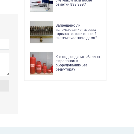
счетчиком газа после
отметки 999 999?
Запрещено ли
использование газовых
горелок в отопительной
системе частного дома?
Как подсоединить баллон
с пропаном к
оборудованию без
редуктора?