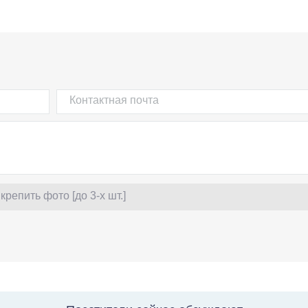
крепить фото [до 3-х шт.]