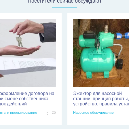
Посетители сейчас обсуждают
оформление договора на
Эжектор для насосной
ри смене собственника:
станции: принцип работы,
док действий
устройство, правила уста
нты и проектирование
25
Насосное оборудование