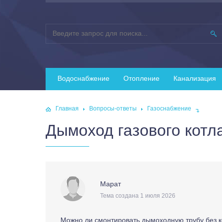
Водоснабжение
Отопление
Канализация
Главная
Вопросы-ответы
Газоснабжение
Дымоход газового котл
Марат
Тема создана 1 июля 2026
Можно ли смонтировать дымоходную трубу без к