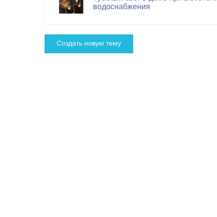
водоснабжения
Cоздать новую тему