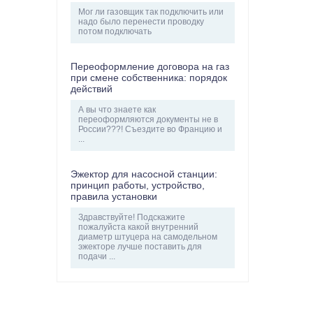
Мог ли газовщик так подключить или
надо было перенести проводку
потом подключать
Переоформление договора на газ
при смене собственника: порядок
действий
А вы что знаете как
переоформляются документы не в
России???! Съездите во Францию и
...
Эжектор для насосной станции:
принцип работы, устройство,
правила установки
Здравствуйте! Подскажите
пожалуйста какой внутренний
диаметр штуцера на самодельном
эжекторе лучше поставить для
подачи ...