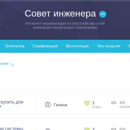
Совет инженера
Интернет-энциклопедия по обустройству сетей
инженерно-технического обеспечения
Электрика
Газификация
Вентиляция
Эко-энергия
жение
купить для
1
462
Галина
?
просм
ответ
ии системы
2
650