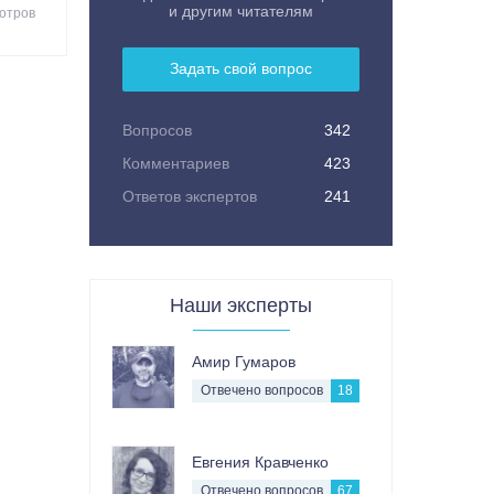
и другим читателям
отров
Задать свой вопрос
Вопросов
342
Комментариев
423
Ответов экспертов
241
Наши эксперты
Амир Гумаров
Отвечено вопросов
18
Евгения Кравченко
Отвечено вопросов
67