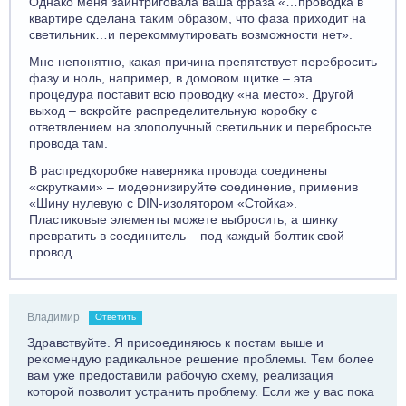
Однако меня заинтриговала ваша фраза «…проводка в
квартире сделана таким образом, что фаза приходит на
светильник…и перекоммутировать возможности нет».
Мне непонятно, какая причина препятствует перебросить
фазу и ноль, например, в домовом щитке – эта
процедура поставит всю проводку «на место». Другой
выход – вскройте распределительную коробку с
ответвлением на злополучный светильник и перебросьте
провода там.
В распредкоробке наверняка провода соединены
«скрутками» – модернизируйте соединение, применив
«Шину нулевую с DIN-изолятором «Стойка».
Пластиковые элементы можете выбросить, а шинку
превратить в соединитель – под каждый болтик свой
провод.
Владимир
Ответить
Здравствуйте. Я присоединяюсь к постам выше и
рекомендую радикальное решение проблемы. Тем более
вам уже предоставили рабочую схему, реализация
которой позволит устранить проблему. Если же у вас пока