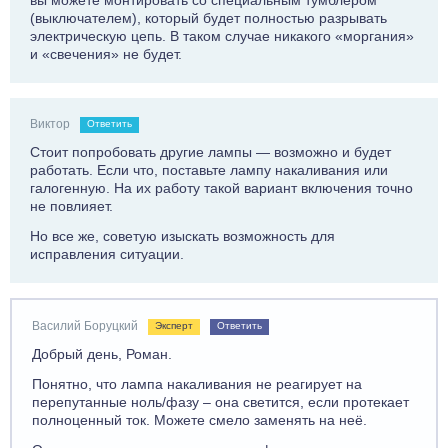
вы можете монтировать со специальным тумблером
(выключателем), который будет полностью разрывать
электрическую цепь. В таком случае никакого «моргания»
и «свечения» не будет.
Виктор
Ответить
Стоит попробовать другие лампы — возможно и будет
работать. Если что, поставьте лампу накаливания или
галогенную. На их работу такой вариант включения точно
не повлияет.
Но все же, советую изыскать возможность для
исправления ситуации.
Василий Боруцкий
Эксперт
Ответить
Добрый день, Роман.
Понятно, что лампа накаливания не реагирует на
перепутанные ноль/фазу – она светится, если протекает
полноценный ток. Можете смело заменять на неё.