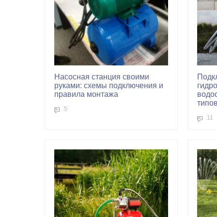
Насосная станция своими
Подк
руками: схемы подключения и
гидро
правила монтажа
водо
типо
5
11