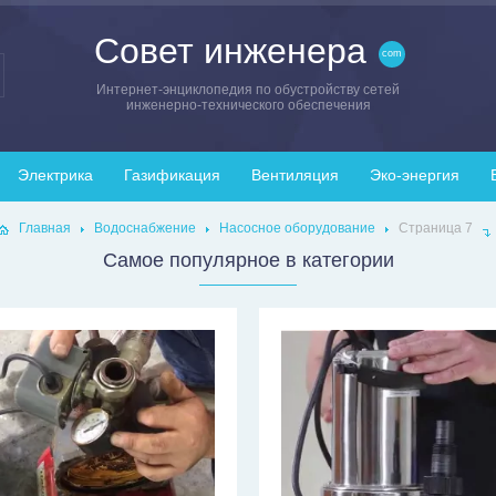
Совет инженера
Интернет-энциклопедия по обустройству сетей
инженерно-технического обеспечения
Электрика
Газификация
Вентиляция
Эко-энергия
Главная
Водоснабжение
Насосное оборудование
Страница 7
Самое популярное в категории