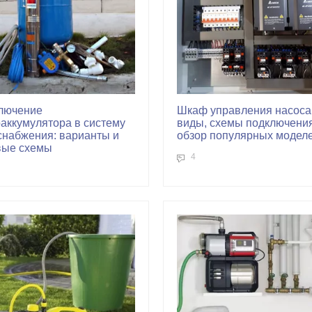
лючение
Шкаф управления насоса
аккумулятора в систему
виды, схемы подключения
снабжения: варианты и
обзор популярных модел
вые схемы
4